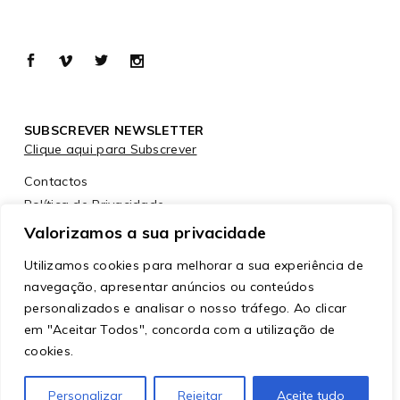
SUBSCREVER NEWSLETTER
Clique aqui para Subscrever
Contactos
Política de Privacidade
Política de Cookies
Valorizamos a sua privacidade
Utilizamos cookies para melhorar a sua experiência de
navegação, apresentar anúncios ou conteúdos
personalizados e analisar o nosso tráfego. Ao clicar
em "Aceitar Todos", concorda com a utilização de
cookies.
© Copyright
ModaLisboa™
– Todos os direitos
Personalizar
Rejeitar
Aceite tudo