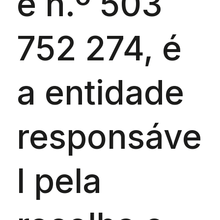
e n.º 503
752 274, é
a entidade
responsáve
l pela