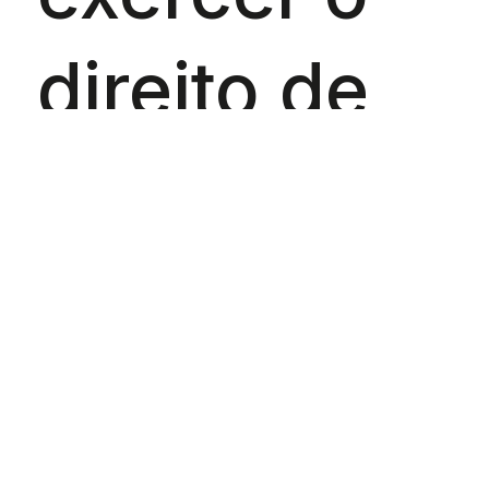
direito de
acesso,
alteração,
atualização
e