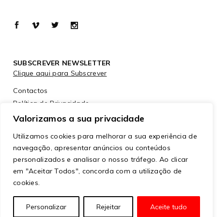
SUBSCREVER NEWSLETTER
Clique aqui para Subscrever
Contactos
Política de Privacidade
Política de Cookies
Valorizamos a sua privacidade
Utilizamos cookies para melhorar a sua experiência de
navegação, apresentar anúncios ou conteúdos
personalizados e analisar o nosso tráfego. Ao clicar
em "Aceitar Todos", concorda com a utilização de
cookies.
© Copyright
ModaLisboa™
– Todos os direitos
Personalizar
Rejeitar
Aceite tudo
reservados. Website por
mobinteg