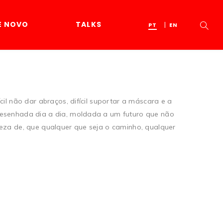
E NOVO
TALKS
PT
EN
il não dar abraços, difícil suportar a máscara e a
desenhada dia a dia, moldada a um futuro que não
eza de, que qualquer que seja o caminho, qualquer