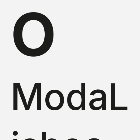
O
ModaL