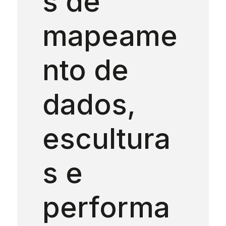
s de
mapeame
nto de
dados,
escultura
s e
performa