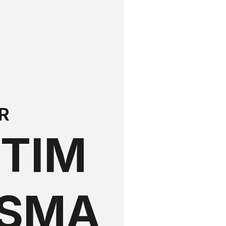
R
TIM
SMA