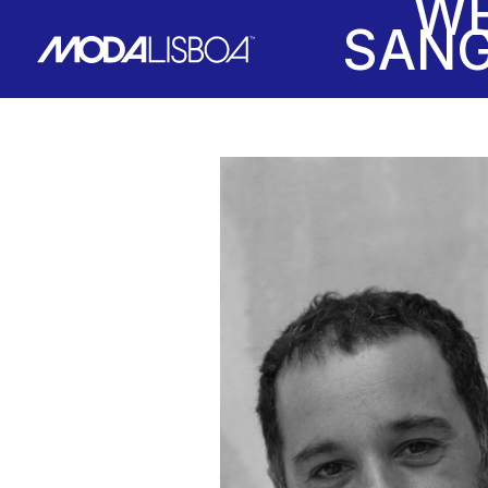
W
SANG