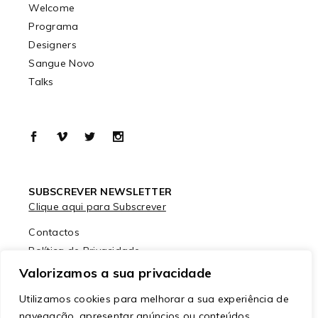
Welcome
Programa
Designers
Sangue Novo
Talks
SUBSCREVER NEWSLETTER
Clique aqui para Subscrever
Contactos
Política de Privacidade
Política de Cookies
Valorizamos a sua privacidade
Utilizamos cookies para melhorar a sua experiência de
navegação, apresentar anúncios ou conteúdos