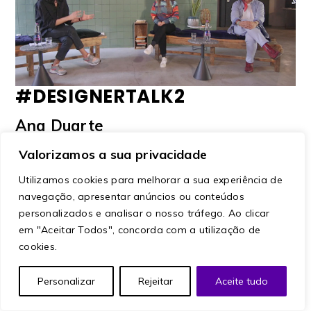
#DESIGNERTALK2
Ana Duarte
João Magalhães
Valorizamos a sua privacidade
Moderação:
Mauro Gonçalves
Utilizamos cookies para melhorar a sua experiência de
TALKS
navegação, apresentar anúncios ou conteúdos
personalizados e analisar o nosso tráfego. Ao clicar
Abr 17 - 16:30
em "Aceitar Todos", concorda com a utilização de
cookies.
+
ADICIONAR AO CALENDÁRIO
Personalizar
Rejeitar
Aceite tudo