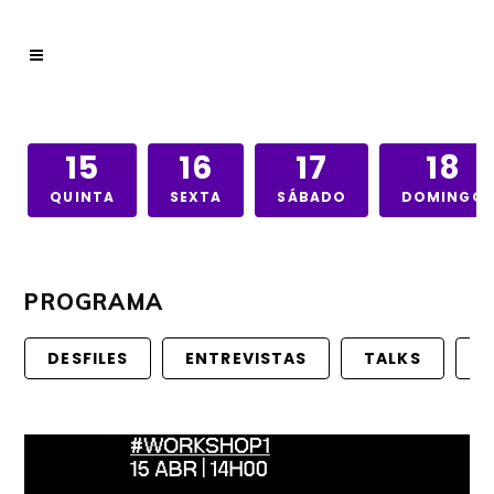
15
16
17
18
QUINTA
SEXTA
SÁBADO
DOMINGO
PROGRAMA
DESFILES
ENTREVISTAS
TALKS
C