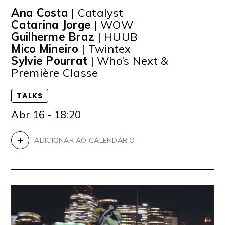
Ana Costa
| Catalyst
Catarina Jorge
| WOW
Guilherme Braz
| HUUB
Mico Mineiro
| Twintex
Sylvie Pourrat
| Who’s Next &
Première Classe
TALKS
Abr 16 - 18:20
+
ADICIONAR AO CALENDÁRIO