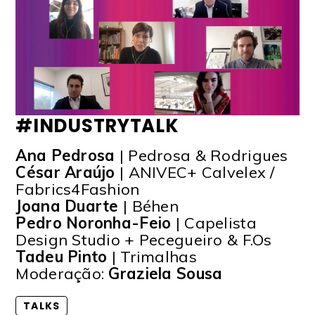
#INDUSTRYTALK
Ana Pedrosa
| Pedrosa & Rodrigues
César Araújo
| ANIVEC+ Calvelex /
Fabrics4Fashion
Joana Duarte
| Béhen
Pedro Noronha-Feio
| Capelista
Design Studio + Pecegueiro & F.Os
Tadeu Pinto
| Trimalhas
Moderação:
Graziela Sousa
TALKS