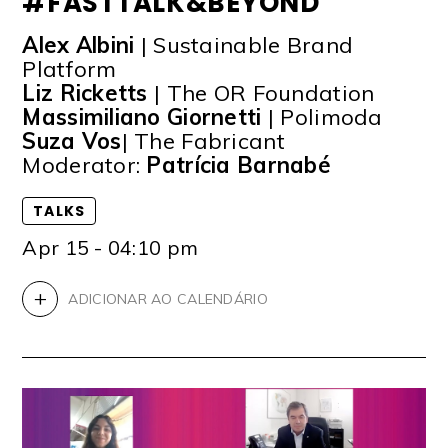
#FASTTALK&BEYOND
Alex Albini
| Sustainable Brand
Platform
Liz Ricketts
| The OR Foundation
Massimiliano Giornetti
| Polimoda
Suza Vos
| The Fabricant
Moderator:
Patrícia Barnabé
TALKS
Apr 15 - 04:10 pm
+
ADICIONAR AO CALENDÁRIO