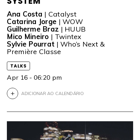
SYSTEM
Ana Costa
| Catalyst
Catarina Jorge
| WOW
Guilherme Braz
| HUUB
Mico Mineiro
| Twintex
Sylvie Pourrat
| Who’s Next &
Première Classe
TALKS
Apr 16 - 06:20 pm
+
ADICIONAR AO CALENDÁRIO