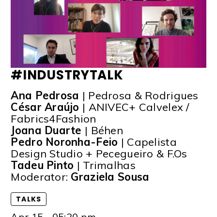
#INDUSTRYTALK
Ana Pedrosa
| Pedrosa & Rodrigues
César Araújo
| ANIVEC+ Calvelex /
Fabrics4Fashion
Joana Duarte
| Béhen
Pedro Noronha-Feio
| Capelista
Design Studio + Pecegueiro & F.Os
Tadeu Pinto
| Trimalhas
Moderator:
Graziela Sousa
TALKS
Apr 15 - 05:20 pm