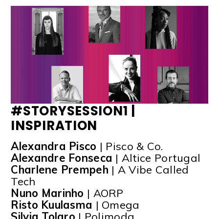
#STORYSESSION1 |
INSPIRATION
Alexandra Pisco
| Pisco & Co.
Alexandre Fonseca
| Altice Portugal
Charlene Prempeh
| A Vibe Called
Tech
Nuno Marinho
| AORP
Risto Kuulasma
| Omega
Silvia Tolaro
| Polimoda