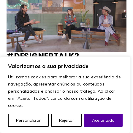
#DESIGNERTALK2
Valorizamos a sua privacidade
Ana Duarte
João Magalhães
Utilizamos cookies para melhorar a sua experiência de
Moderator:
Mauro Gonçalves
navegação, apresentar anúncios ou conteúdos
personalizados e analisar o nosso tráfego. Ao clicar
TALKS
em "Aceitar Todos", concorda com a utilização de
cookies.
Apr 17 - 04:30 pm
Personalizar
Rejeitar
Aceite tudo
+
ADICIONAR AO CALENDÁRIO