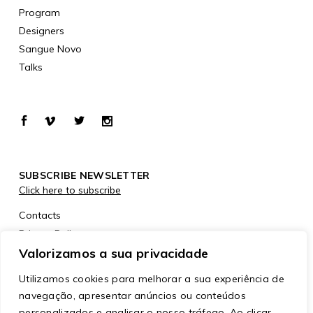
Program
Designers
Sangue Novo
Talks
SUBSCRIBE NEWSLETTER
Click here to subscribe
Contacts
Privacy Policy
Cookies Policy
Valorizamos a sua privacidade
Utilizamos cookies para melhorar a sua experiência de
navegação, apresentar anúncios ou conteúdos
personalizados e analisar o nosso tráfego. Ao clicar