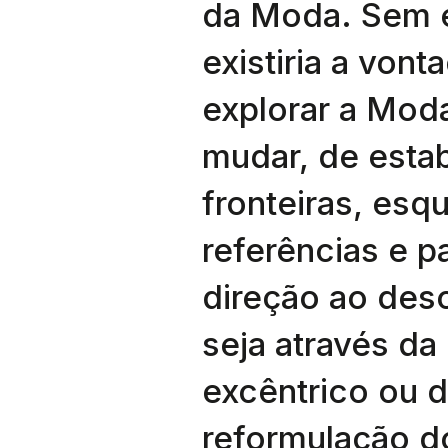
da Moda. Sem e
existiria a vont
explorar a Moda
mudar, de esta
fronteiras, esq
referências e p
direção ao des
seja através da
excêntrico ou 
reformulação d