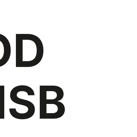
OD
ISB