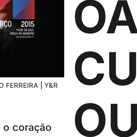
O
CU
O FERREIRA | Y&R
OU
é o coração