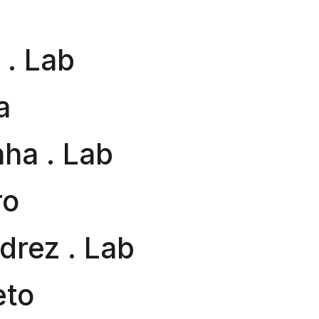
 . Lab
a
ha . Lab
ro
drez . Lab
eto