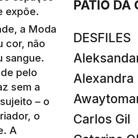
PÁTIO DA
e expõe.
ade, a Moda
DESFILES
u cor, não
Aleksandar
u sangue.
ade pelo
Alexandra
az sem a
Awaytomar
sujeito – o
riador, o
Carlos Gil
e. A