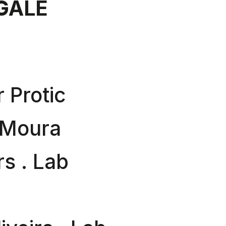
 GALÉ
 Protic
 Moura
s . Lab