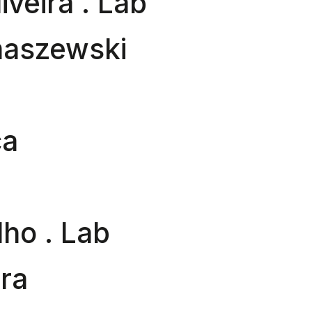
iveira . Lab
aszewski
ca
lho . Lab
ira