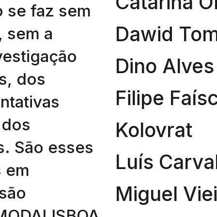
Catarina Ol
o se faz sem
Dawid Tom
, sem a
vestigação
Dino Alves
s, dos
Filipe Faís
ntativas
 dos
Kolovrat
s. São esses
Luís Carva
s em
Miguel Vie
 são
 MODALISBOA