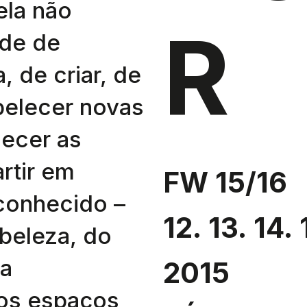
la não
R
ade de
, de criar, de
belecer novas
uecer as
artir em
FW 15/16
conhecido –
12. 13. 14
 beleza, do
da
2015
os espaços