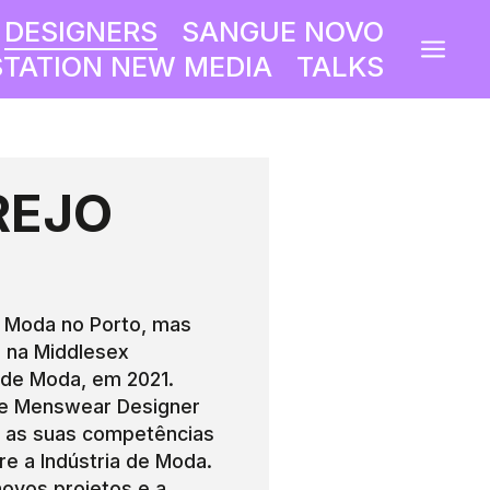
DESIGNERS
SANGUE NOVO
a
TATION NEW MEDIA
TALKS
REJO
N
em Moda no Porto, mas
 na Middlesex
 de Moda, em 2021.
 de Menswear Designer
 as suas competências
e a Indústria de Moda.
novos projetos e a