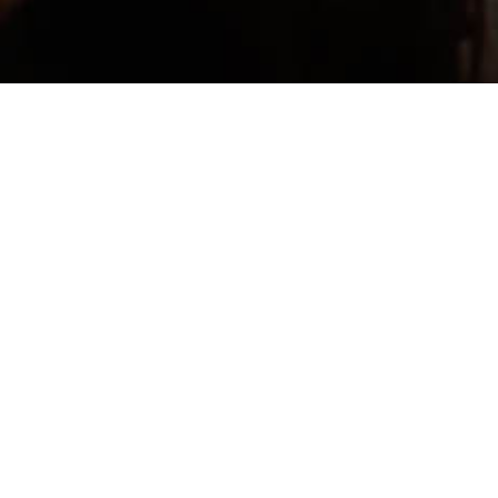
FAST TALKS
As
FAST TALKS
da
MODALISBOA
pensamento crítico, trabalhando 
Nesta edição, e com moderação de