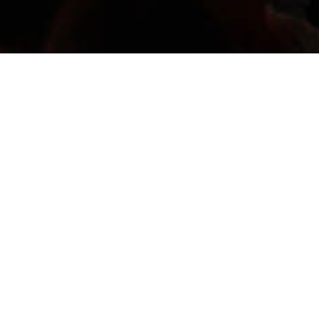
ços de suspensão e de
com a urgência de resolução.
ram o debate. O primeiro propôs