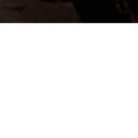
 BASE
foram concebidas como espa
para equilibrar o tempo de reflexão 
 Rui Maria Pêgo, dois eixos orienta