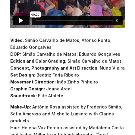
Video:
Simão Carvalho de Matos, Afonso Ponto,
Eduardo Gonçalves
DOP:
Simão Carvalho de Matos, Eduardo Gonçalves
Edition and Color Grading:
Simão Carvalho de Matos
Concept, Photography and Art Direction:
Nuno Vieira
Set Design:
Beatriz Faria Ribeiro
Movement Direction:
Inês Zinho Pinheiro
Graphic Design:
Joana Areal
Soundtrack:
Elite Athlete
Make-Up:
Antónia Rosa assisted by Frederico Simão,
Sofia Amoroso and Michelle Lumière with Clarins
products
Hair:
Helena Vaz Pereira assisted by Madalena Costa
and Isabel Miller to griffehairtsyle with L’Óreal