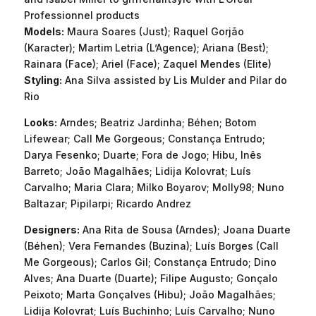
Professionnel products
Models:
Maura Soares (Just); Raquel Gorjão
(Karacter); Martim Letria (L’Agence); Ariana (Best);
Rainara (Face); Ariel (Face); Zaquel Mendes (Elite)
Styling:
Ana Silva assisted by Lis Mulder and Pilar do
Rio
Looks:
Arndes; Beatriz Jardinha; Béhen; Botom
Lifewear; Call Me Gorgeous; Constança Entrudo;
Darya Fesenko; Duarte; Fora de Jogo; Hibu, Inês
Barreto; João Magalhães; Lidija Kolovrat; Luís
Carvalho; Maria Clara; Milko Boyarov; Molly98; Nuno
Baltazar; Pipilarpi; Ricardo Andrez
Designers:
Ana Rita de Sousa (Arndes); Joana Duarte
(Béhen); Vera Fernandes (Buzina); Luís Borges (Call
Me Gorgeous); Carlos Gil; Constança Entrudo; Dino
Alves; Ana Duarte (Duarte); Filipe Augusto; Gonçalo
Peixoto; Marta Gonçalves (Hibu); João Magalhães;
Lidija Kolovrat; Luís Buchinho; Luís Carvalho; Nuno