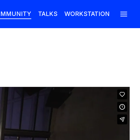
a
MMUNITY
TALKS
WORKSTATION