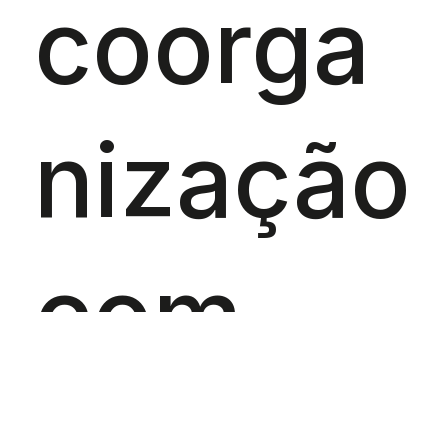
coorga
nização
com