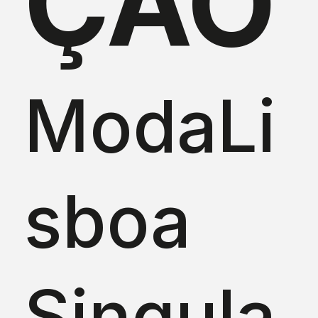
ÇÃO
ModaLi
sboa
Singula