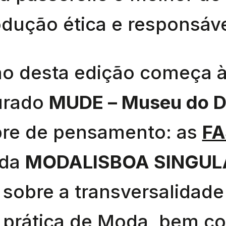
dução ética e responsáve
o desta edição começa 
urado
MUDE – Museu do D
re de pensamento: as
FA
 da
MODALISBOA SINGUL
sobre a transversalidade
a prática de Moda, bem c