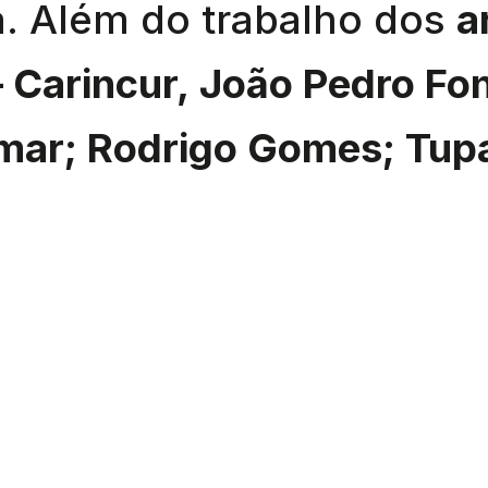
. Além do trabalho dos
a
 Carincur, João Pedro Fo
mar; Rodrigo Gomes; Tupa
dos os 3 projetos seleci
­— Camila Mila; Empório A
e que estão em competiç
desta segunda edição da 
A
entrada é livre.