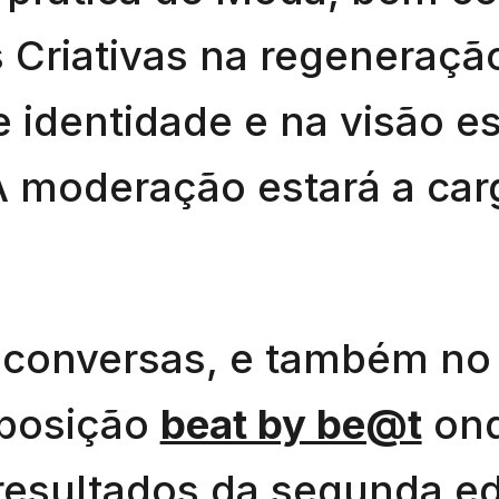
s Criativas na regeneração
e identidade e na visão e
A moderação estará a ca
 conversas, e também n
xposição
beat by be@t
ond
resultados da segunda e