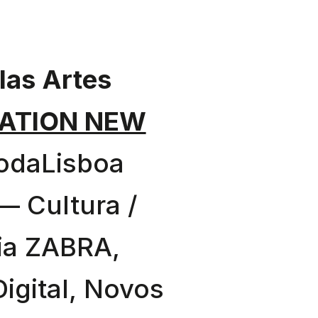
las Artes
ATION NEW
odaLisboa
— Cultura /
ia ZABRA,
igital, Novos