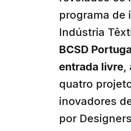
programa de i
Indústria Têx
BCSD Portuga
entrada livre
,
quatro projeto
inovadores d
por Designer