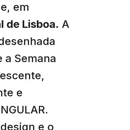
e, em
 de Lisboa.
A
 desenhada
 e a Semana
escente,
nte e
 SINGULAR.
 design e o