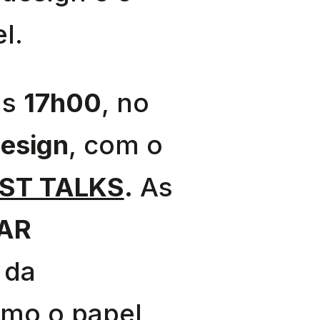
l.
às
17h00
, no
esign
, com o
ST TALKS
.
As
AR
 da
omo o papel