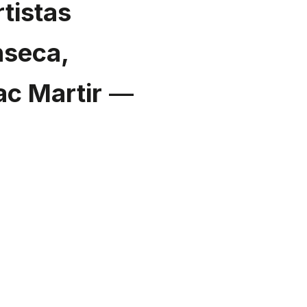
rtistas
nseca,
c Martir
—
onados
ragão,
ão
Workstation