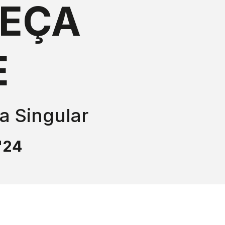
EÇA
E
 Singular
'24