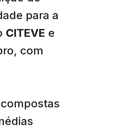
dade para a
lo
CITEVE
e
bro, com
s compostas
médias