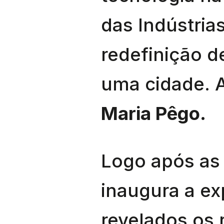
das Indústria
redefinição d
uma cidade. 
Maria Pêgo.
Logo após as
inaugura a e
revelados os 