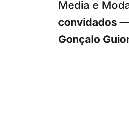
Media e Moda
convidados ­—
Gonçalo Guio
são apresenta
do
Open Call 
Soft’Wear
­— 
pelo prémio 
New Media. 