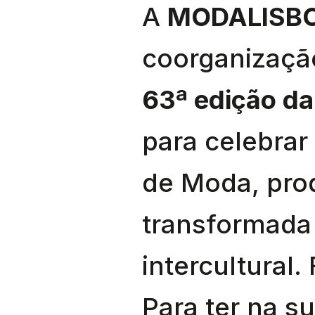
A
MODALISBO
coorganizaçã
63ª edição da
para celebrar
de Moda, pro
transformada 
intercultural
Para ter na s