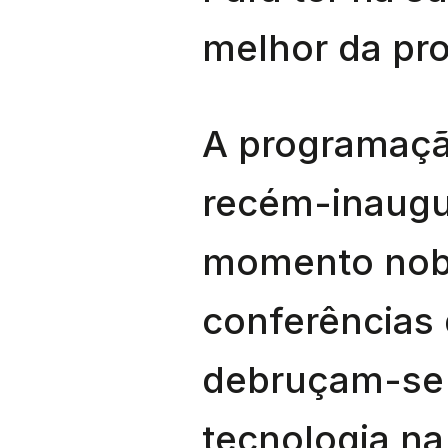
melhor da pro
A programaçã
recém-inaug
momento nob
conferências
debruçam-se 
tecnologia n