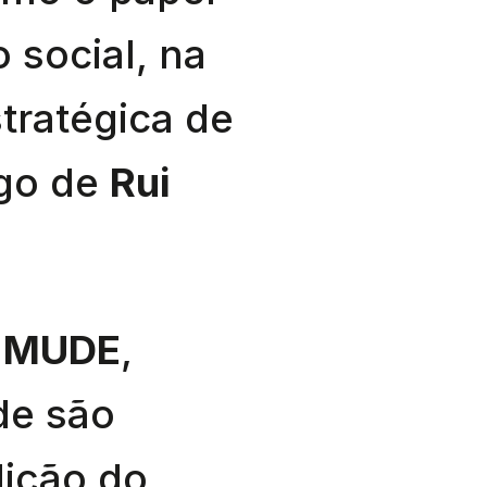
 social, na
stratégica de
rgo de
Rui
o
MUDE
,
e são
dição do