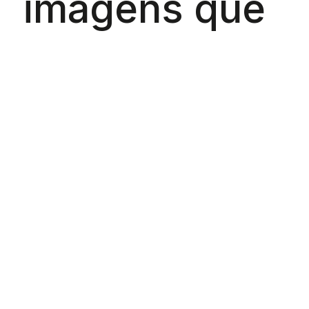
imagens que
contam
histórias,
conhecer os
bastidores do
universo da