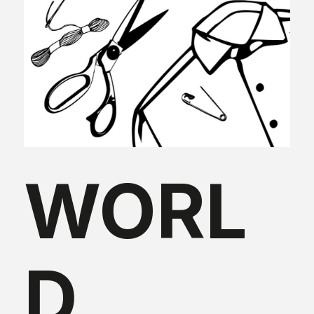
WORL
D