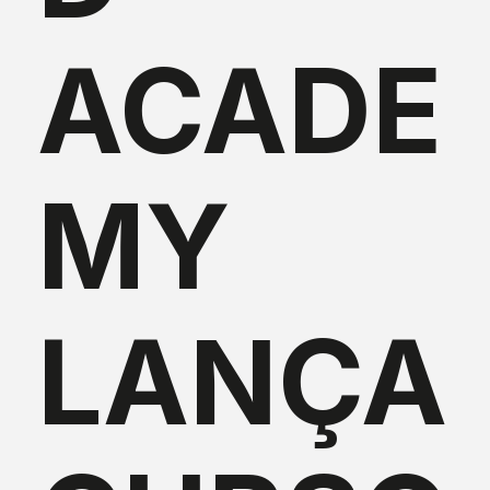
ACADE
MY
LANÇA