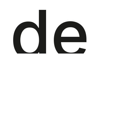
de
196