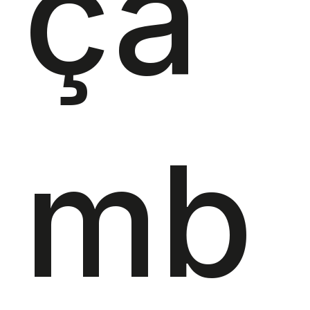
ça
mb