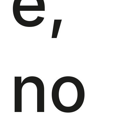
e,
no