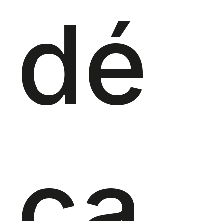
dé
ca