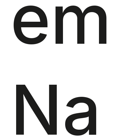
em
Na