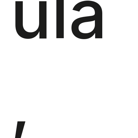
ula
,