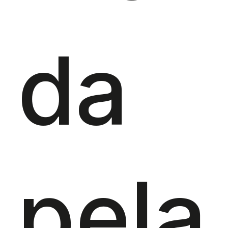
da
pela