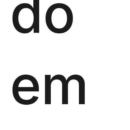
do
em