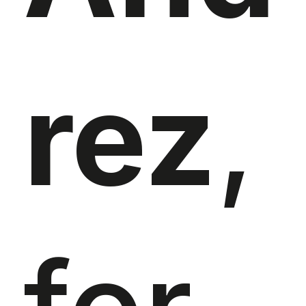
rez
,