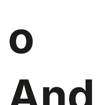
o
And