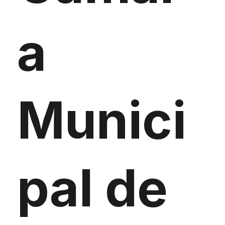
a
Munici
pal de