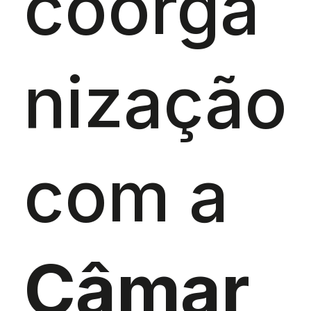
coorga
nização
com a
Câmar