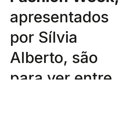
apresentados
por Sílvia
Alberto, são
para ver entre
11 e 14 de
março,
às