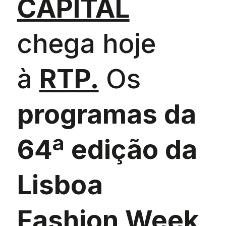
CAPITAL
chega hoje
à
RTP.
Os
programas da
64ª edição da
Lisboa
Fashion Week,