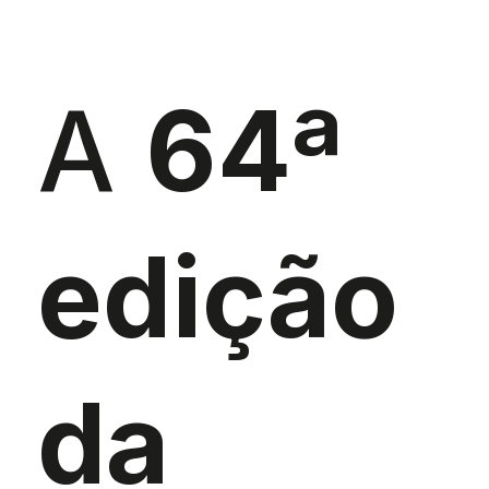
A
64ª
edição
da