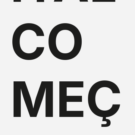
CO
MEÇ