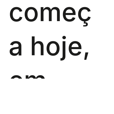
começ
a hoje,
em