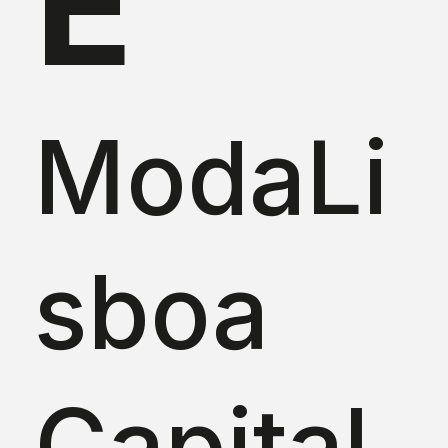
E
ModaLi
sboa
Capital