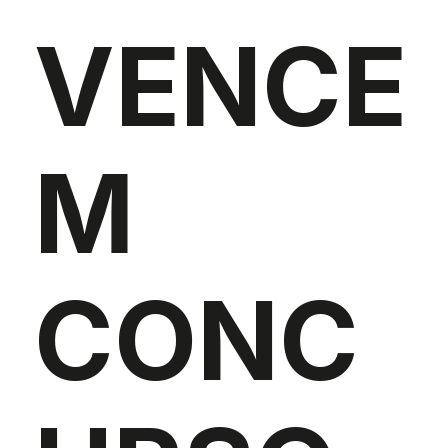
VENCE
M
CONC