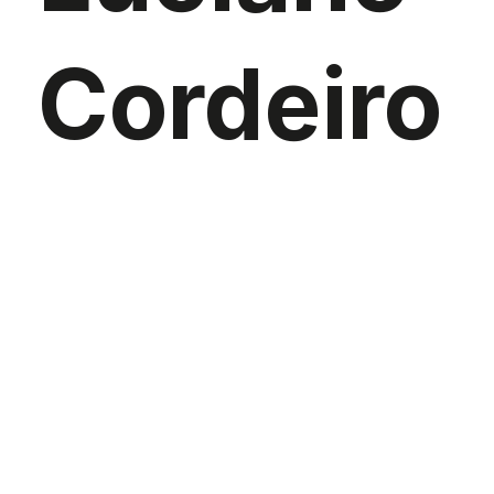
Cordeiro
81C
, em
Lisboa
,
será