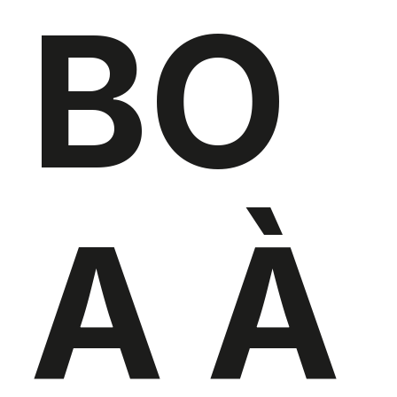
BO
A À