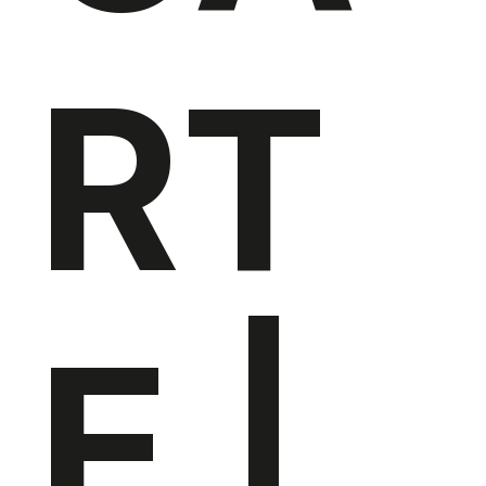
RT
E |