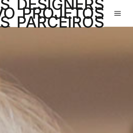
ES
DESIGNERS
VO
PROJETOS
a
AS
PARCEIROS